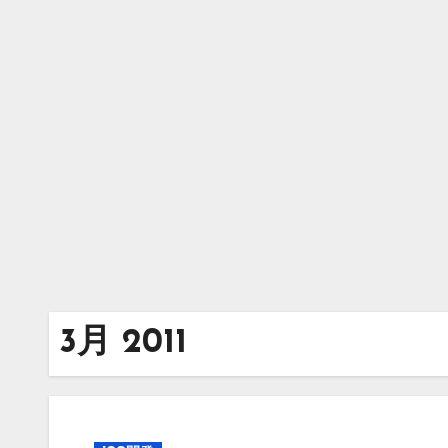
内
容
を
ス
キ
ッ
プ
3月 2011