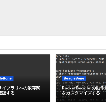
leBone
BeagleBone
ライブラリへの依存関
PocketBeagle の動
確認する
をカスタマイズする