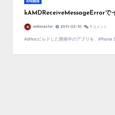
iOS開発
kAMDReceiveMessageErr
webmaster
2011-03-10
1
コメント
AdHocビルドした開発中のアプリを、iPhone 