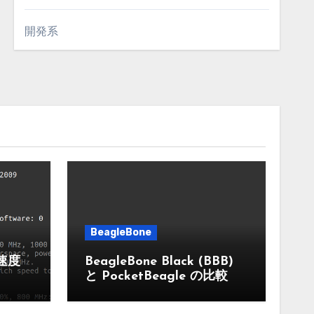
開発系
BeagleBone
作速度
BeagleBone Black (BBB)
と PocketBeagle の比較