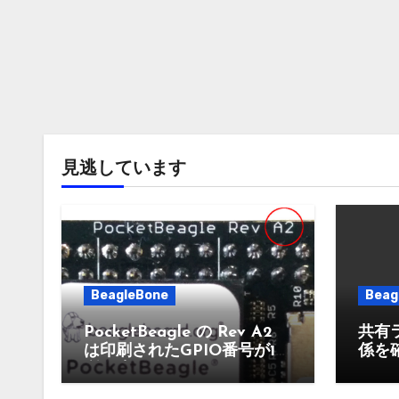
見逃しています
BeagleBone
Beag
PocketBeagle の Rev A2
共有
は印刷されたGPIO番号が1箇
係を
所間違っている