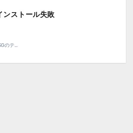
orでインストール失敗
3Gのテ…