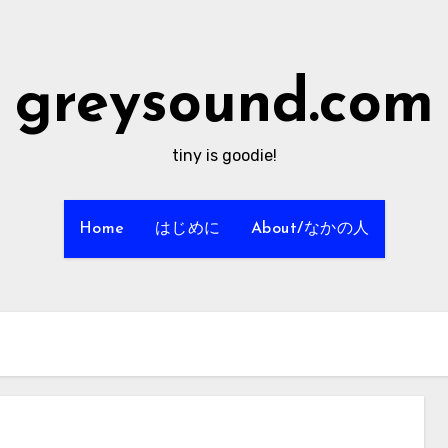
greysound.com
tiny is goodie!
Home
はじめに
About/なかの人