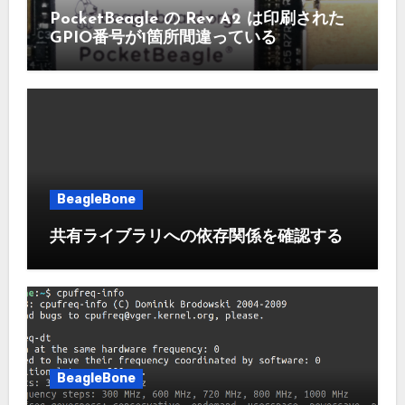
PocketBeagle の Rev A2 は印刷された
GPIO番号が1箇所間違っている
BeagleBone
共有ライブラリへの依存関係を確認する
BeagleBone