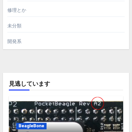
修理とか
未分類
開発系
見逃しています
BeagleBone