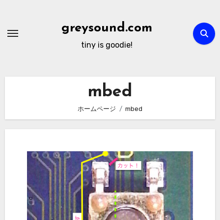
内
容
greysound.com
を
tiny is goodie!
ス
キ
ッ
mbed
プ
ホームページ
mbed