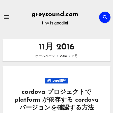
内
容
greysound.com
を
tiny is goodie!
ス
キ
ッ
11月 2016
プ
ホームページ
2016
11月
iPhone開発
cordova プロジェクトで
platform が依存する cordova
バージョンを確認する方法