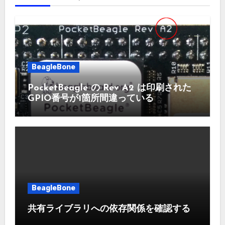
BeagleBone
PocketBeagle の Rev A2 は印刷された
GPIO番号が1箇所間違っている
BeagleBone
共有ライブラリへの依存関係を確認する