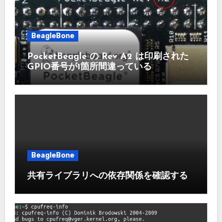
BeagleBone
PocketBeagle の Rev A2 は印刷された
GPIO番号が1箇所間違っている
BeagleBone
共有ライブラリへの依存関係を確認する