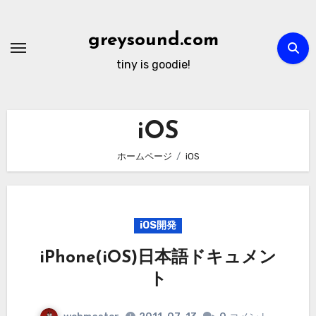
内
容
greysound.com
を
tiny is goodie!
ス
キ
ッ
iOS
プ
ホームページ
iOS
iOS開発
iPhone(iOS)日本語ドキュメン
ト