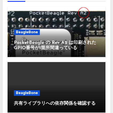
BeagleBone
PocketBeagle の Rev A2 は印刷された
GPIO番号が1箇所間違っている
BeagleBone
共有ライブラリへの依存関係を確認する