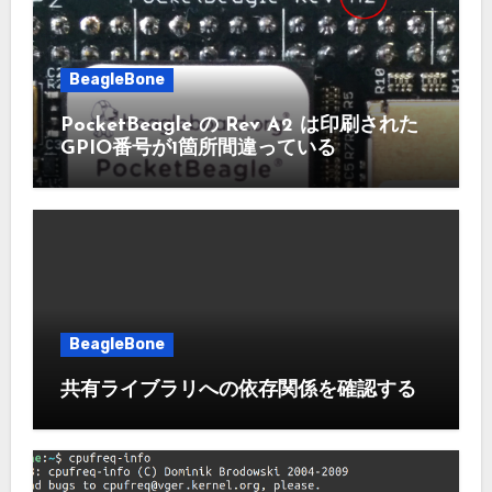
BeagleBone
PocketBeagle の Rev A2 は印刷された
GPIO番号が1箇所間違っている
BeagleBone
共有ライブラリへの依存関係を確認する