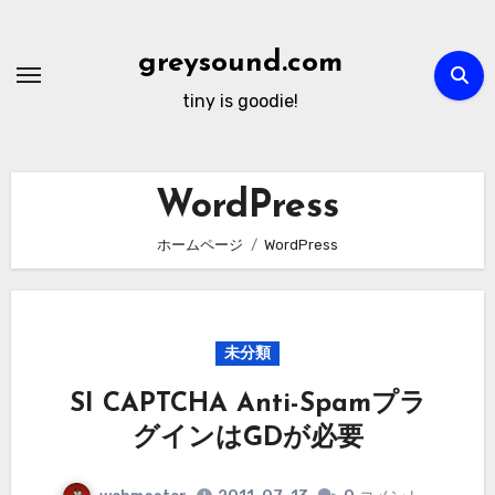
内
容
greysound.com
を
tiny is goodie!
ス
キ
ッ
WordPress
プ
ホームページ
WordPress
未分類
SI CAPTCHA Anti-Spamプラ
グインはGDが必要