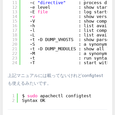
11
-c 
"directive"
: process dire
12
-e level           : show startup
13
-E 
file
: log startup 
14
-
v
: show version
15
-V                 : show compile
16
-h                 : list availab
17
-l                 : list compile
18
-L                 : list availab
19
-t -D DUMP_VHOSTS  : show parsed 
20
-S                 : a synonym 
fo
21
-t -D DUMP_MODULES : show all loa
22
-M                 : a synonym 
fo
23
-t                 : run syntax c
24
-T                 : start withou
上記マニュアルには載ってないけれどconfigtest
も使えるみたいです。
1
$ 
sudo
apachectl configtest
2
Syntax OK