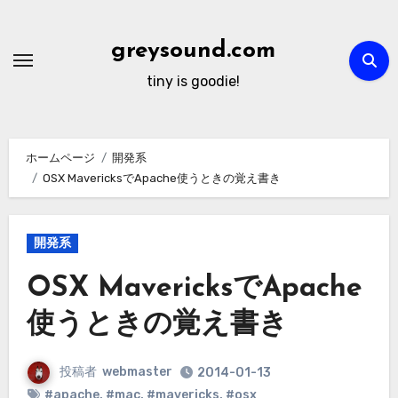
内
容
greysound.com
を
tiny is goodie!
ス
キ
ッ
ホームページ
開発系
プ
OSX MavericksでApache使うときの覚え書き
開発系
OSX MavericksでApache
使うときの覚え書き
投稿者
webmaster
2014-01-13
#apache
,
#mac
,
#mavericks
,
#osx