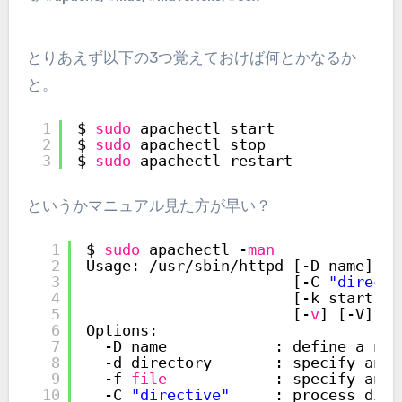
とりあえず以下の3つ覚えておけば何とかなるか
と。
1
$ 
sudo
apachectl start
2
$ 
sudo
apachectl stop
3
$ 
sudo
apachectl restart
というかマニュアル見た方が早い？
1
$ 
sudo
apachectl -
man
2
Usage: 
/usr/sbin/httpd
[-D name] [-
3
[-C 
"directi
4
[-k start|re
5
[-
v
] [-V] [-
6
Options:
7
-D name            : define a nam
8
-d directory       : specify an a
9
-f 
file
: specify an a
10
-C 
"directive"
: process dire