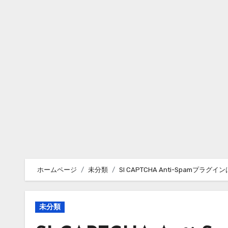
内
容
を
ス
キ
ッ
プ
ホームページ
未分類
SI CAPTCHA Anti-Spamプラグ
未分類