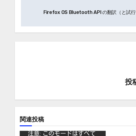
投
Firefox OS Bluetooth API の翻訳（と
稿
ナ
ビ
ゲ
ー
シ
投
ョ
ン
関連投稿