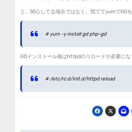
と、関心してる場合ではなく、慌ててyumでGD
# yum -y install gd php-gd
GDインストール後はhttpdのリロードが必要になり
# /etc/rc.d/init.d/httpd reload