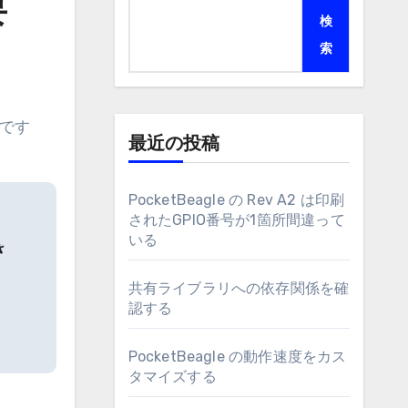
要
検
索
最近の投稿
PocketBeagle の Rev A2 は印刷
されたGPIO番号が1箇所間違って
いる
さ
共有ライブラリへの依存関係を確
認する
。
PocketBeagle の動作速度をカス
タマイズする