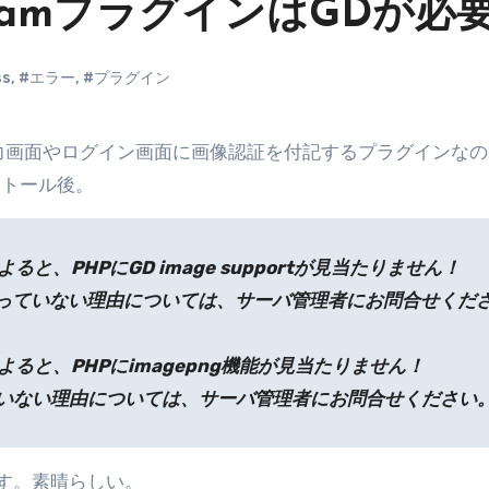
i-SpamプラグインはGDが必
ss
,
#エラー
,
#プラグイン
ストール後。
ンによると、PHPにGD image supportが見当たりません！
が有効になっていない理由については、サーバ管理者にお問合せくだ
インによると、PHPにimagepng機能が見当たりません！
なっていない理由については、サーバ管理者にお問合せください
す。素晴らしい。