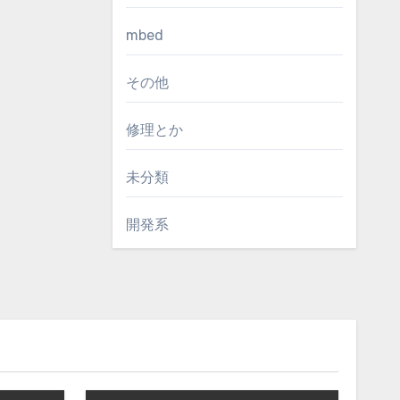
mbed
その他
修理とか
未分類
開発系