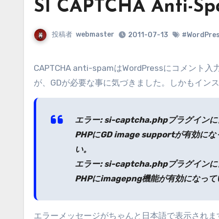
SI CAPTCHA Ant
投稿者
webmaster
2011-07-13
#WordPre
CAPTCHA anti-spamはWordPressにコメント入力画面やログイン画面に画像認証を付記するプラグインなのです
が、GDが必要な事に気づきました。しかもイン
エラー: si-captcha.phpプラグイ
PHPにGD image support
い。
エラー: si-captcha.phpプラグ
PHPにimagepng機能が有効に
エラーメッセージがちゃんと日本語で表示されま